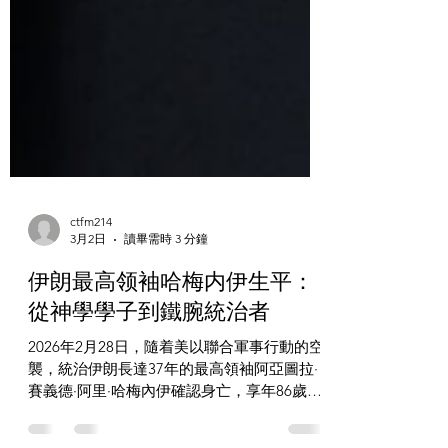
ctfm214
3月2日
讀畢需時 3 分鐘
伊朗最高领袖哈梅内伊生平：
從神學學子到鐵腕統治者
2026年2月28日，隨着美以聯合軍事行動的空
襲，統治伊朗長達37年的最高領袖阿亞圖拉·
賽義德·阿里·哈梅內伊確認身亡，享年86歲。