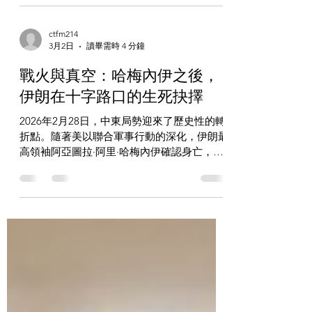
這位自1989年起接替霍梅尼、成為伊朗伊斯
蘭共和國第二位最高領袖的人物，走完了充滿
傳奇與爭議的一生。他的逝世，標誌着一個時
代的終結。 早年與革命生涯 賽義德·阿里·哈
ctfm214
梅內伊於1939年出生於伊朗東北部聖城馬什
3月2日
讀畢需時 4 分鐘
哈德的一個宗教世家，在八名兄弟姐妹中排行
第二。父親是一位虔誠但清貧的中級神職人
戰火與真空：哈梅內伊之後，
員，這讓哈梅內伊從小就在濃厚的宗教氛圍中
伊朗在十字路口的生死抉擇
成長。他四歲開始學習《古蘭經》，少年時代
接受正規神學訓練。 1958年，他前往什葉派
2026年2月28日，中東局勢迎來了歷史性的轉
最高宗教學府——庫姆神學院深造，正是在那
折點。隨著美以聯合軍事行動的深化，伊朗最
裡，他結識了影響他一生的導師：阿亞圖拉·
高領袖阿亞圖拉·阿里·哈梅內伊確認身亡，這
魯霍拉·霍梅尼。作為霍梅尼的忠實追隨者，
一消息徹底打破了波斯高原的寧靜，也將延續
哈梅內伊從1962年起積極參與反對巴列維王
數十年的伊朗伊斯蘭共和國推向了前所未有的
朝及其親美政策的政治活動。1963年，他因
十字路口 。這場突如其來的變故，不僅僅是
傳遞和散發霍梅尼的反政府信件首次被捕，據
一次領導人的更迭，更是一場牽動全球地緣政
稱在監禁期間「受盡了殘酷折磨和嚴刑拷
治神經的複合型危機。 伊朗 軍事衝突的全面
打」。在1979年伊斯蘭革命前夕，他總共被
升級 在哈梅內伊確認身亡後，地區緊張局勢
捕六次，並在1978年一度流亡國外。 權力崛
迅速白熱化。伊朗伊斯蘭革命衛隊隨即展開代
起與暗殺陰影 1979年伊朗伊斯蘭革命勝利
號為「真實承諾-4」的大規模報復攻勢。根據