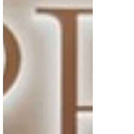
後，巴列維
央視新聞報道，伊朗外長阿拉格齊在3月1日
明確表態，德黑蘭的目標並非海灣鄰國，而是
這些國家境內的美軍基地 。伊朗最高國家安
全委員會秘書拉里賈尼更直接用阿拉伯語向地
區國家喊話，稱若這些國家的基地被用來對付
伊朗，將遭受打擊，因為這些基地在此刻被視
為「美國領土」 。 戰場上的硝煙迅速瀰漫至
整個海灣地區。 伊朗革命衛隊宣佈動用彈道
導彈，直接瞄準了位於阿拉伯海的美軍「林
肯」號航空母艦 。同時，導彈與無人機的襲
擊浪潮涵蓋了巴林、科威特、卡塔爾、阿聯酋
甚至此前保持中立的阿曼 。美聯社的實時消
息顯示，阿曼一艘油輪在霍爾