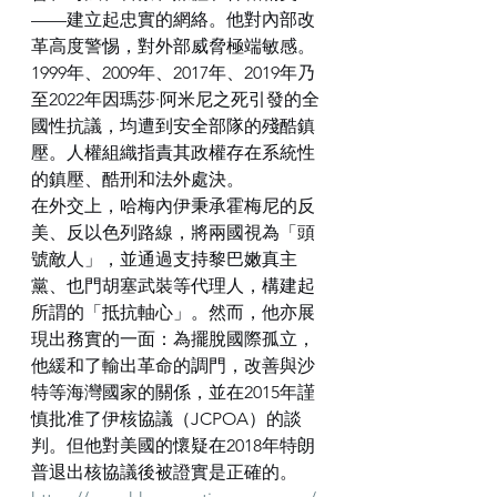
——建立起忠實的網絡。他對內部改
革高度警惕，對外部威脅極端敏感。
1999年、2009年、2017年、2019年乃
至2022年因瑪莎·阿米尼之死引發的全
國性抗議，均遭到安全部隊的殘酷鎮
壓。人權組織指責其政權存在系統性
的鎮壓、酷刑和法外處決。
在外交上，哈梅內伊秉承霍梅尼的反
美、反以色列路線，將兩國視為「頭
號敵人」，並通過支持黎巴嫩真主
黨、也門胡塞武裝等代理人，構建起
所謂的「抵抗軸心」。然而，他亦展
現出務實的一面：為擺脫國際孤立，
他緩和了輸出革命的調門，改善與沙
特等海灣國家的關係，並在2015年謹
慎批准了伊核協議（JCPOA）的談
判。但他對美國的懷疑在2018年特朗
普退出核協議後被證實是正確的。