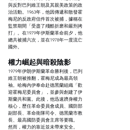
與反對巴列維王朝及其親美政策的政
治活動。1963年，他因傳遞和散發霍
梅尼的反政府信件首次被捕，據稱在
監禁期間「受盡了殘酷折磨和嚴刑拷
打」。在1979年伊斯蘭革命前夕，他
總共被捕六次，並在1978年一度流亡
國外。
權力崛起與暗殺陰影
1979年伊朗伊斯蘭革命勝利後，巴列
維王朝被推翻，霍梅尼成為最高領
袖。哈梅內伊奉命赴德黑蘭組織「歡
迎霍梅尼委員會」，並參與創建了伊
斯蘭共和黨。此後，他迅速躋身權力
核心，歷任革命委員會成員、國防部
副部長、革命衛隊司令、德黑蘭市教
長、最高國防委員會主席等要職。
然而，權力的靠近並未帶來安全。