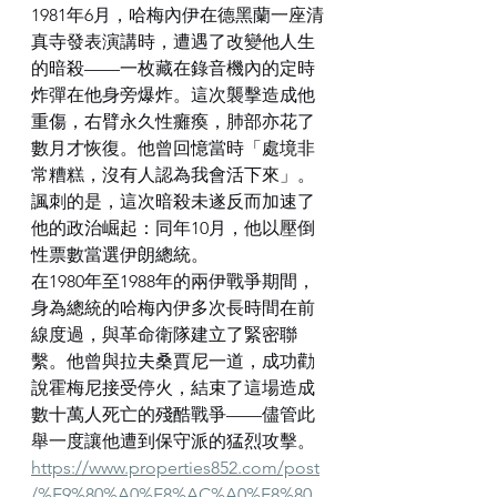
1981年6月，哈梅內伊在德黑蘭一座清
真寺發表演講時，遭遇了改變他人生
的暗殺——一枚藏在錄音機內的定時
炸彈在他身旁爆炸。這次襲擊造成他
重傷，右臂永久性癱瘓，肺部亦花了
數月才恢復。他曾回憶當時「處境非
常糟糕，沒有人認為我會活下來」。
諷刺的是，這次暗殺未遂反而加速了
他的政治崛起：同年10月，他以壓倒
性票數當選伊朗總統。
在1980年至1988年的兩伊戰爭期間，
身為總統的哈梅內伊多次長時間在前
線度過，與革命衛隊建立了緊密聯
繫。他曾與拉夫桑賈尼一道，成功勸
說霍梅尼接受停火，結束了這場造成
數十萬人死亡的殘酷戰爭——儘管此
舉一度讓他遭到保守派的猛烈攻擊。
https://www.properties852.com/post
/%E9%80%A0%E8%AC%A0%E8%80