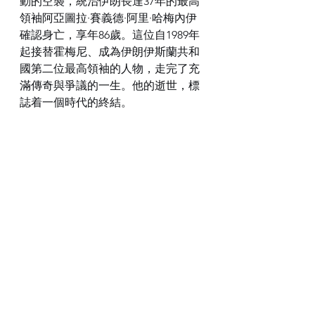
動的空襲，統治伊朗長達37年的最高
領袖阿亞圖拉·賽義德·阿里·哈梅內伊
確認身亡，享年86歲。這位自1989年
起接替霍梅尼、成為伊朗伊斯蘭共和
國第二位最高領袖的人物，走完了充
滿傳奇與爭議的一生。他的逝世，標
誌着一個時代的終結。