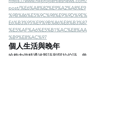
https://www.hkpropertiesnews.com/
post/%E6%A8%82%E9%A2%A8%E9
%9B%86%E5%9C%98%E9%9D%9E%
E6%B3%95%E9%9B%86%E8%B3%87
%E5%AF%A6%E5%B1%AC%E8%AA
%B9%E8%AC%97
個人生活與晚年
哈梅內伊精通波斯語和阿拉伯語，曾
翻譯多部宗教與政治著作，對詩歌和
文學亦有濃厚興趣。他與妻子曼蘇瑞
赫於1964年結婚，育有四子兩女。多
年來，他的健康狀況始終是外界關注
的焦點：他曾於2014年接受前列腺癌
手術，此後多次傳出病危消息。
在生前最後一年，哈梅內伊目睹了伊
朗戰略格局的急劇惡化。2020年愛將
蘇萊曼尼被美軍刺殺、2023年以哈戰
爭爆發後盟友屢屢受挫、2025年底經
濟崩潰引發新一波街頭抗議——這一