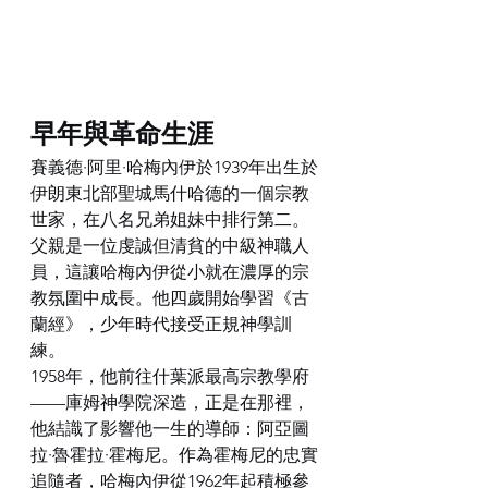
早年與革命生涯
賽義德·阿里·哈梅內伊於1939年出生於
伊朗東北部聖城馬什哈德的一個宗教
世家，在八名兄弟姐妹中排行第二。
父親是一位虔誠但清貧的中級神職人
員，這讓哈梅內伊從小就在濃厚的宗
教氛圍中成長。他四歲開始學習《古
蘭經》，少年時代接受正規神學訓
練。
1958年，他前往什葉派最高宗教學府
——庫姆神學院深造，正是在那裡，
他結識了影響他一生的導師：阿亞圖
拉·魯霍拉·霍梅尼。作為霍梅尼的忠實
追隨者，哈梅內伊從1962年起積極參