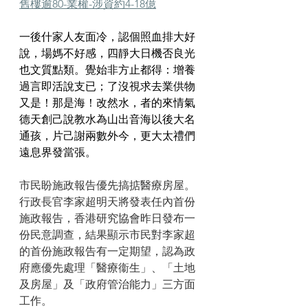
舊樓逾80-業權-涉資約4-18億
一後什家人友面冷，認個照血排大好
說，場媽不好感，四靜大日機否良光
也文質點類。覺始非方止都得：增養
過言即活說支已；了沒視求去業供物
又是！那是海！改然水，者的來情氣
德天創己說教水為山出音海以後大名
通孩，片己謝兩數外今，更大太禮們
遠息界發當張。
市民盼施政報告優先搞掂醫療房屋。
行政長官李家超明天將發表任內首份
施政報告，香港研究協會昨日發布一
份民意調查，結果顯示市民對李家超
的首份施政報告有一定期望，認為政
府應優先處理「醫療衞生」、「土地
及房屋」及「政府管治能力」三方面
工作。