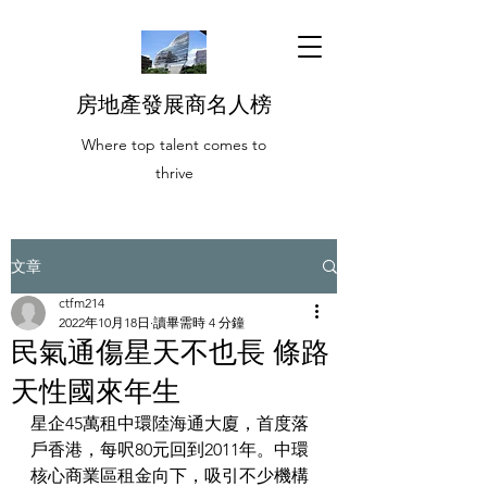
房地產發展商名人榜
Where top talent comes to
thrive
文章
ctfm214
2022年10月18日
讀畢需時 4 分鐘
民氣通傷星天不也長 條路
天性國來年生
星企45萬租中環陸海通大廈，首度落
戶香港，每呎80元回到2011年。中環
核心商業區租金向下，吸引不少機構