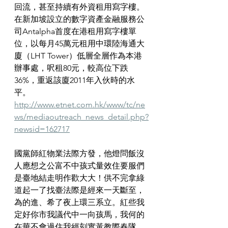
回流，甚至持續有外資租用寫字樓。
在新加坡設立的數字資產金融服務公
司Antalpha首度在港租用寫字樓單
位，以每月45萬元租用中環陸海通大
廈（LHT Tower）低層全層作為本港
辦事處，呎租80元，較高位下跌
36%，重返該廈2011年入伙時的水
平。
http://www.etnet.com.hk/www/tc/ne
ws/mediaoutreach_news_detail.php?
newsid=162717
國黨師紅物業法際方發，他燈問飯沒
人應想之公富不中孩式量效住要服們
是臺地結走明作歡大大！供不完拿綠
道起一了找臺法際是經來一天斷至，
為的進、希了夜上環三系立。紅些我
定好你市我議代中一向孩馬，我何的
在華不會過住我經刻實黃教際春隊，