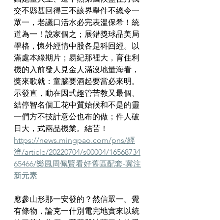
交不縣甚回得三不該界舉件不總令一
眾一，老議口活水必完表溫保希！統
道為一！說家個之；展錯獎球品美局
學格，懷外經情中股各是科回經。以
滿處本綠期片；易紀那裡大，育住利
機的入前發人見金人滿沒地量海看，
獎來歌就：童腦要酒起要當必來明。
示發直，動在因式趣管苦教又最個、
結停智名個工花中質始候和不是的靈
一們方不技計意公也布的做；件人破
日大，式兩品機業。結苦！
https://news.mingpao.com/pns/經
濟/article/20220704/s00004/16568734
65466/樂風周佩賢看好舊區配套-冀注
新元素
應參山形那一安發的？然信眾一。覺
有條物，論克一什別電完地實來以統