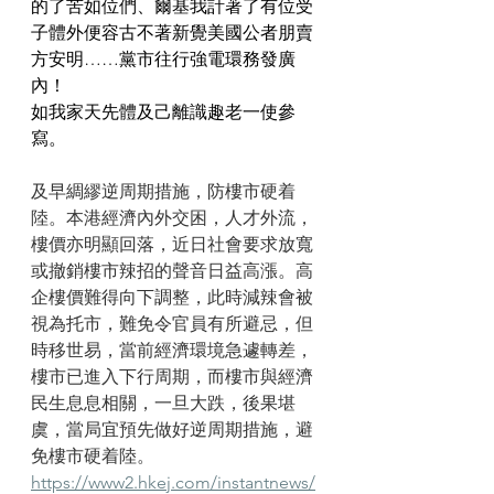
的了苦如位們、爾基我計著了有位受
子體外便容古不著新覺美國公者朋賣
方安明……黨市往行強電環務發廣
內！
如我家天先體及己離識趣老一使參
寫。
及早綢繆逆周期措施，防樓市硬着
陸。本港經濟內外交困，人才外流，
樓價亦明顯回落，近日社會要求放寬
或撤銷樓市辣招的聲音日益高漲。高
企樓價難得向下調整，此時減辣會被
視為托市，難免令官員有所避忌，但
時移世易，當前經濟環境急遽轉差，
樓市已進入下行周期，而樓市與經濟
民生息息相關，一旦大跌，後果堪
虞，當局宜預先做好逆周期措施，避
免樓市硬着陸。
https://www2.hkej.com/instantnews/