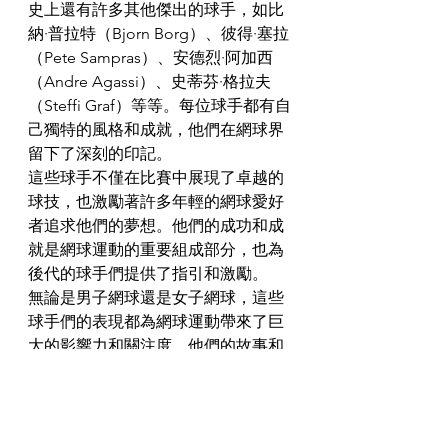
史上還有許多其他傑出的球手，如比
納·普拉特（Bjorn Borg）、彼得·塞拉
（Pete Sampras）、安德烈·阿加西
（Andre Agassi）、史蒂芬·格拉夫
（Steffi Graf）等等。每位球手都有自
己獨特的風格和成就，他們在網球界
留下了深刻的印記。
這些球手不僅在比賽中展現了卓越的
球技，也激勵著許多年輕的網球愛好
者追求他們的夢想。他們的成功和成
就是網球運動的重要組成部分，也為
後代的球手們提供了指引和激勵。
無論是男子網球還是女子網球，這些
球手們的表現都為網球運動帶來了巨
大的影響力和關注度。他們的故事和
成就充滿了激情、努力和毅力，向世
人展示了在網球場上追逐夢想的精
神。
無論你是一個網球愛好者還是一個新