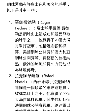
網球運動有許多出色和著名的球手，
以下是其中一些：
羅傑·費德勒（Roger 
Federer）：瑞士球手羅傑·費德
勒是網球史上最成功和最受尊敬
的球手之一。他贏得了20個大滿
貫單打冠軍，包括溫布頓錦標
賽、美國網球公開賽和澳大利亞
網球公開賽等。費德勒的技術純
熟、優雅的球風和持久力使他成
為球壇傳奇。
拉斐爾·納達爾（Rafael 
Nadal）：西班牙球手拉斐爾·納
達爾是一個頂級的網球運動員，
被稱為紅土之王。他贏得了20個
大滿貫單打冠軍，其中包括12個
法國網球公開賽冠軍。納達爾以