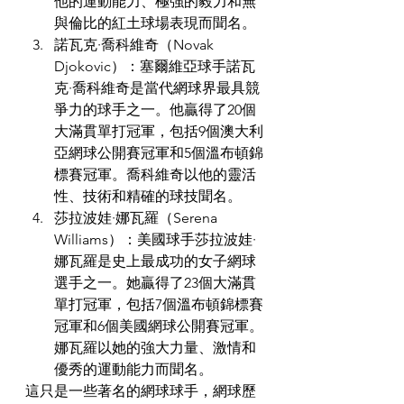
他的運動能力、極強的毅力和無
與倫比的紅土球場表現而聞名。
諾瓦克·喬科維奇（Novak 
Djokovic）：塞爾維亞球手諾瓦
克·喬科維奇是當代網球界最具競
爭力的球手之一。他贏得了20個
大滿貫單打冠軍，包括9個澳大利
亞網球公開賽冠軍和5個溫布頓錦
標賽冠軍。喬科維奇以他的靈活
性、技術和精確的球技聞名。
莎拉波娃·娜瓦羅（Serena 
Williams）：美國球手莎拉波娃·
娜瓦羅是史上最成功的女子網球
選手之一。她贏得了23個大滿貫
單打冠軍，包括7個溫布頓錦標賽
冠軍和6個美國網球公開賽冠軍。
娜瓦羅以她的強大力量、激情和
優秀的運動能力而聞名。
這只是一些著名的網球球手，網球歷