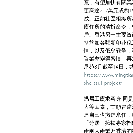
寬，有望加快有關業
更高達212萬元或約
成。正如社區組織所
廈住所的清拆命令，
戶。香港另一主要資
括施加各類新印花稅
情，以及俄烏戰爭，
置業亦變得審慎；再
屋苑8月截至14日，
https://www.mingtian
sha-tsui-project/
蝸居工廈求容身 同
大等因素，甘願冒違
連自己也搬進來住，
「分居」按揭專家指
產兩大產業乃香港的