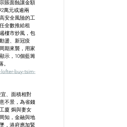
宗賬面蝕讓金額
92萬元或逾兩
高安全風險的工
任全數推給租
招遏樓市炒風，包
動盪、新冠疫
周期來襲，用家
顯示，10個藍籌
落。
lofter-buy-tsim-
便宜、面積相對
意不景，為省錢
工廈 焗與妻女
周知，金融與地
墜，港府應加緊