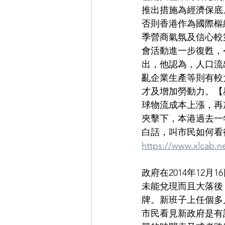
推出措施為經濟保底
否則香港作為國際樞
季營商氣氛及信心較
會活動進一步復甦，
出，他認為，人口流
亂企業生產等則有較
才及增加勞動力。【
球物流成本上漲，再
夾擊下，本港過去一
白話，叫市民如何看
https://www.xlc
政府在2014年12
未能兌現而且大落後
牌。新班子上任個多
市民看見新政府是有