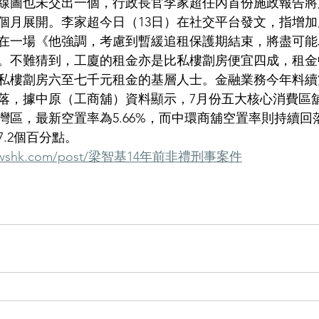
線圖也未交出一個，行政長官李家超任內首份施政報告將於
個月展開。李家超今日（13日）在社交平台發文，指增
在一場《他強調，考慮到暫緩追租保護期結束，將盡可能
。不難猜到，工廈的租金亦是比私樓劏房便宜四成，租金
私樓劏房六至七千元租金的基層人士。金融業務今年料續
落，據中原（工商舖）資料顯示，7月份五大核心消費區
灣區，最新空置率為5.66%，而中環商舖空置率則持續回
.2個百分點。
venewshk.com/post/梁智基14年前非禮刑事案件