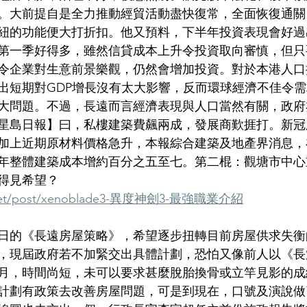
。大前提自是全力推動經貿活動盡快復常，全面恢復通關
紐的功能便大打折扣。他又預料，下半年投資表現會好過
第一季好得多，雖然信貸成本上升令投資取向審慎，但只
令企業對生意前景樂觀，仍然會增加投資。對於本港人口
出短期對GDP增長沒有太大影響，反而環球經濟不佳令
大問題。不過，長遠而言經濟表現與人口當然有關，政府
星島日報】曰，私樓建築費飆兩成，發展商歎捱打。新冠
加上近期原材料價格急升，本報綜合建築及地產界消息，
年整體建築成本增約百分之五至七。第二棍：觀塘市中心
得見希望？
ab.net/post/xenoblade3-異度神劍3-最強職業介紹
月16日的《長遠房屋策略》，希望逐步扭轉目前房屋供求失
，現屆政府若不加緊交出具體計劃，恐怕又像前人以《長
月，時間尚短，未可以要求甚麼脫胎換骨或立竿見影的成
計劃有政策去改善房屋問題，可是到現在，口號及演說做