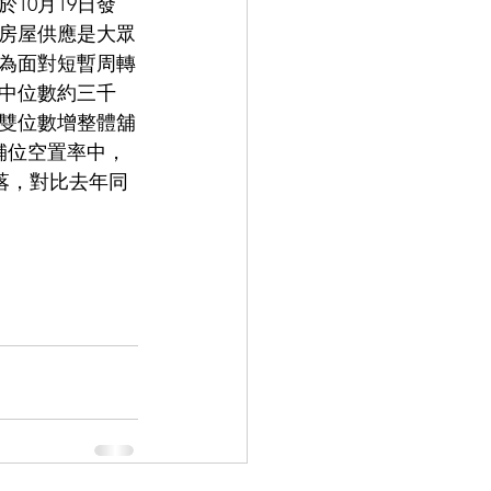
10月19日發
加房屋供應是大眾
為面對短暫周轉
中位數約三千
雙位數增整體舖
舖位空置率中，
落，對比去年同