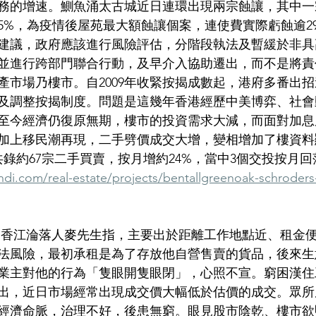
務的增速。鰂魚涌太古城近日連環出現兩宗蝕讓，其中一
15%，為疫情後屋苑最大額蝕讓個案，連使費實際虧蝕逾2
建議，政府應該進行風險評估，分階段執法及暫緩於非具
並進行跨部門聯合行動，及早介入協助遷出，而不是將責
產市場乃樓市。自2009年收緊按揭成數起，港府多番出
及調整按揭制度。問題是這幾年香港經歷中美博弈、社會
至今經濟仍復原無期，樓市的投資需求大減，而面對加息
加上移民潮再現，二手劈價成交大增，變相增加了樓資料
共錄約67宗二手買賣，按月增約24%，當中3個交投按月回
di.com/real-estate/projects/bentallgreenoak-schroders-
是香江淪落人麥先生指，主要出於距離工作地點近、租金
法風險，最初承租是為了存放他自營售賣的貨品，後來生
業主對他的行為「隻眼開隻眼閉」，心照不宣。窮困漢住
出，近日市場經常出現成交價大幅低於估價的成交。眾所
經濟命脈，治理不好，後患無窮。眼見股市陰乾、樓市欲