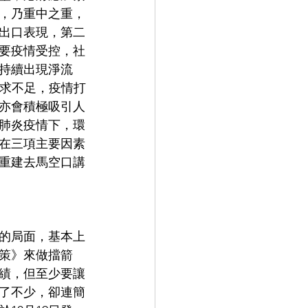
，乃重中之重，
出口表現，第二
要疫情受控，社
持續出現淨流
需求不足，疫情打
亦會積極吸引人
肺炎疫情下，環
在三項主要因素
重建去馬空口講
衡的局面，基本上
策》來做擋箭
績，但至少要讓
了不少，卻連簡