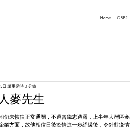
Home
OBP2
15日
讀畢需時 3 分鐘
人麥先生
地仍未恢復正常通關，不過曾繼志透露，上半年大灣區金
企業方面，故他相信日後疫情進一步紓緩後，令針對疫情