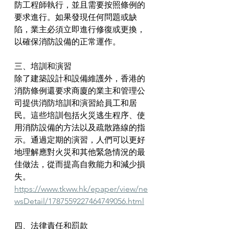
防工程師執行，並且需要按照條例的
要求進行。如果發現任何問題或缺
陷，業主必須立即進行修復或更換，
以確保消防設備的正常運作。
三、培訓和演習
除了建築設計和設備維護外，香港的
消防條例還要求商廈的業主和管理公
司提供消防培訓和演習給員工和居
民。這些培訓包括火災逃生程序、使
用消防設備的方法以及疏散路線的指
示。通過定期的演習，人們可以更好
地理解應對火災和其他緊急情況的最
佳做法，從而提高自救能力和減少損
失。
https://www.tkww.hk/epaper/view/ne
wsDetail/1787559227464749056.html
四、法律責任和罰款