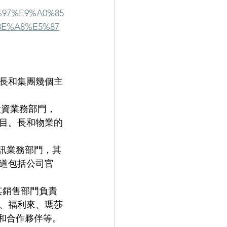
97%E9%A0%85
E%A8%E5%87
長和集團幾個主
和投資業務部門，
目。長和物業的
團的通訊業務部門，其
道包括公司官
部門，其銷售部門負責
、福利來、瑪莎
平台和合作夥伴等。