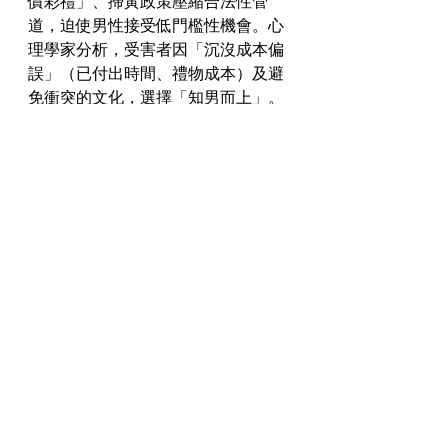
價彩禮」、掃黃政策壓縮合法性管
道，迫使男性接受低門檻性機會。心
理學家分析，受害者因「沉沒成本偏
誤」（已付出時間、禮物成本）及避
免衝突的文化，選擇「知男而上」。  
2. **平台責任與法律漏洞**  
   中國雖禁止傳播淫穢物品，但偷拍
影片仍透過B站、微信群流傳。《新
京報》呼籲平台加強監管，並嚴懲造
謠者。專家更指出，現行法律對未經
同意拍攝性影像的刑責不足，受害者
難求正義。
---
### **六、後續影響與反思**  
此案暴露數位時代下的隱私危機與人
性脆弱面。當偷拍文化從女性擴及男