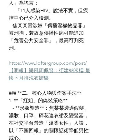
人」為謠言；  
   - 「11人感染HIV」說法不實，但疾
控中心已介入檢測。  
   焦某某因涉嫌「傳播淫穢物品罪」
被刑拘，若故意傳播性病可能追加
「危害公共安全罪」，最高可判死
刑。
https://www.loftergroup.com/post/
【明報】樂風周佩賢：拒建納米樓-最
快下月推洗衣街盤
### **二、核心人物與作案手法**
1. **「紅姐」的偽裝策略**  
   - **形象塑造**：焦某某透過假髮、
濃妝、口罩、碎花連衣裙及變聲器，
在社交平台營造「溫柔女性」人設，
以「不圖回報」的關懷話術降低男性
戒心。  