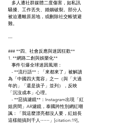
   多人遭社群媒體二度傷害，如私訊
騷擾、工作丟失、婚姻破裂。部分人
被迫遷離原居地，或刪除社交帳號避
難。
---
### **四、社會反應與迷因狂歡**
1. **網路二創與娛樂化**  
   事件引爆全球迷因風潮：  
   - **流行語**：「來都來了」被解讀
為「中國四大寬容」之一（與「大過
年的」「還是孩子」並列），反映
「沉沒成本」心理。  
   - **惡搞濾鏡**：Instagram出現「紅
姐房間」AR濾鏡，泰國跨性別網紅嘲
諷：「我這麼漂亮都沒人要，紅姐長
這樣能搞到千人⋯⋯」[citation:19]。 