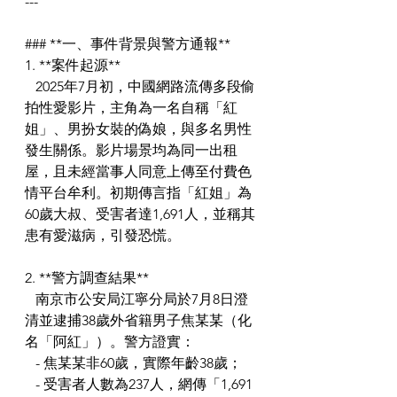
---
### **一、事件背景與警方通報**
1. **案件起源**  
   2025年7月初，中國網路流傳多段偷
拍性愛影片，主角為一名自稱「紅
姐」、男扮女裝的偽娘，與多名男性
發生關係。影片場景均為同一出租
屋，且未經當事人同意上傳至付費色
情平台牟利。初期傳言指「紅姐」為
60歲大叔、受害者達1,691人，並稱其
患有愛滋病，引發恐慌。  
2. **警方調查結果**  
   南京市公安局江寧分局於7月8日澄
清並逮捕38歲外省籍男子焦某某（化
名「阿紅」）。警方證實：  
   - 焦某某非60歲，實際年齡38歲；  
   - 受害者人數為237人，網傳「1,691