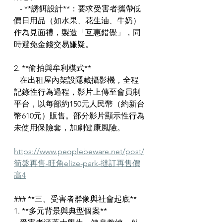
   - **誘餌設計**：要求受害者攜帶低
價日用品（如水果、花生油、牛奶）
作為見面禮，製造「互惠錯覺」，同
時避免金錢交易嫌疑。  
2. **偷拍與牟利模式**  
   在出租屋內架設隱藏攝影機，全程
記錄性行為過程，影片上傳至會員制
平台，以每部約150元人民幣（約新台
幣610元）販售。部分影片顯示性行為
未使用保險套，加劇健康風險。
https://www.peoplebeware.net/post/
筍盤再售-旺角elize-park-撻訂再售價
高4
### **三、受害者群像與社會起底**
1. **多元背景與典型個案**  