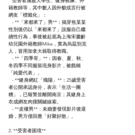
   受害者涵蓋大學生、健身教練、外
籍教師等，其中數人因外貌或言行被
網友「標籤化」：  
   - **「來都來了」男**：揭穿焦某某
性別後仍以「來都來了」說服自己繼
續性行為，事後被起底為上海宋慶齡
幼兒園外籍教師Mike，實為烏茲別克
人，冒用加拿大籍取得教職。  
   - **「四季哥」**：因春、夏、秋、
冬四季不同服裝現身影片，被戲稱
「純愛代表」。  
   - **健身網紅「熾陽」**：25歲受害
者公開承認身分，表示「生活一團
糟」，已報警並離開南京；其健身上
衣成網友肉搜關鍵線索。  
   - **皮褸男**：未婚妻發現影片後退
婚，男方僅回應「好聚好散」。  
2. **受害者困境**  