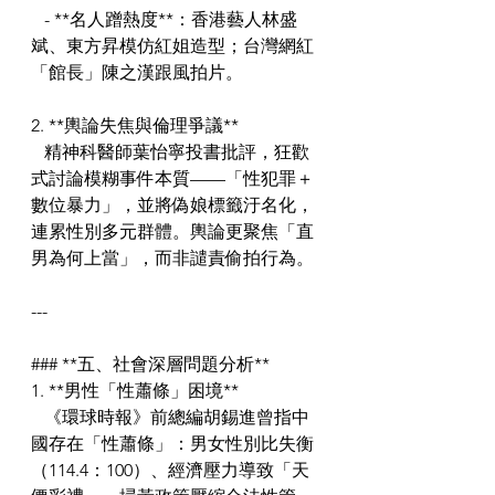
   - **名人蹭熱度**：香港藝人林盛
斌、東方昇模仿紅姐造型；台灣網紅
「館長」陳之漢跟風拍片。  
2. **輿論失焦與倫理爭議**  
   精神科醫師葉怡寧投書批評，狂歡
式討論模糊事件本質——「性犯罪＋
數位暴力」，並將偽娘標籤汙名化，
連累性別多元群體。輿論更聚焦「直
男為何上當」，而非譴責偷拍行為。
---
### **五、社會深層問題分析**
1. **男性「性蕭條」困境**  
   《環球時報》前總編胡錫進曾指中
國存在「性蕭條」：男女性別比失衡
（114.4：100）、經濟壓力導致「天