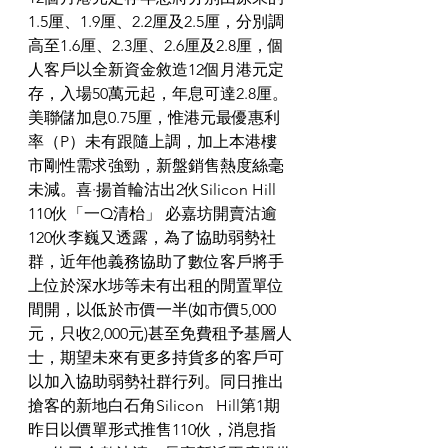
1.5厘、1.9厘、2.2厘及2.5厘，分別調
高至1.6厘、2.3厘、2.6厘及2.8厘，個
人客戶以全新資金敘造12個月港元定
存，入場50萬元起，年息可達2.8厘。
美聯儲加息0.75厘，惟港元最優惠利
率（P）未有跟隨上調，加上本港樓
市剛性需求強勁，新盤銷售熱度絲毫
未減。喜·揚首輪沽出2伙Silicon Hill 
110伙「一Q清枱」 必嘉坊開賣沽逾
120伙李巍又透露，為了協助弱勢社
群，近年他義務協助了數位客戶將手
上位於深水埗等未有出租的閒置單位
間開，以低於市價一半(如市價5,000
元，只收2,000元)甚至免費租予基層人
士，期望未來有更多持貨多的客戶可
以加入協助弱勢社群行列。同日推出
搶客的新地白石角Silicon   Hill第1期
昨日以價單形式推售110伙，消息指