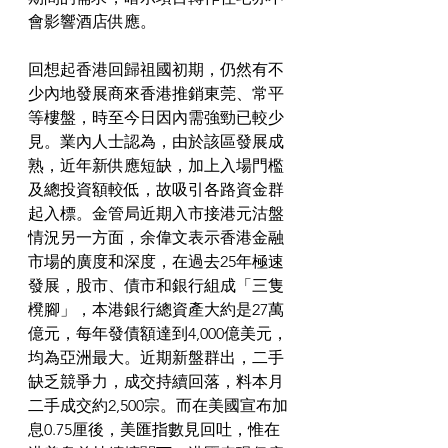
會影響酒店供應。
回想起香港回歸祖國初期，仍然有不
少內地發展商來香港推銷東莞、常平
等樓盤，時至今日因內需強勁已較少
見。業內人士認為，由於該區發展成
熟，近年新供應短缺，加上入場門檻
及總投資額較低，故吸引各路資金群
起入標。金管局近期入市接港元沽盤
情況另一方面，余偉文表示香港金融
市場的廣度和深度，在過去25年極速
發展，股市、債市和銀行組成「三隻
櫈腳」，本港銀行總資產大約是27萬
億元，每年發債額達到4,000億美元，
均為亞洲最大。近期新盤群出，二手
缺乏競爭力，成交持續回落，料本月
二手成交約2,500宗。而在美國宣布加
息0.75厘後，美匯指數見回吐，惟在