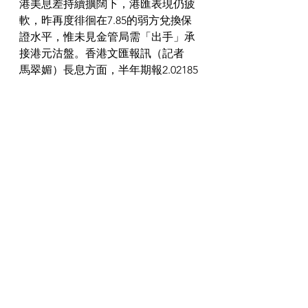
港美息差持續擴闊下，港匯表現仍疲
軟，昨再度徘徊在7.85的弱方兌換保
證水平，惟未見金管局需「出手」承
接港元沽盤。香港文匯報訊（記者   
馬翠媚）長息方面，半年期報2.02185
厘，1年期報2.98649厘，為逾13年半
以來高位。截至昨晚7時半，港匯報
7.8499。【信報】稱，啟德跑道區兩
商業地轉住宅觸礁。今起收票及開放
示範戶4區指數方面，本周3跌一升，
當中九龍跌幅最大，按周下瀉約
1.87%至174.86點，跌幅為11周以來最
大。超級豪宅受追捧，最近不少地產
家族入市，東半山豪宅破頂呎價十萬
元易主，乃由知名家族成員以首置身
份買入。
LOFTER GROUP
樂風集團
LOFTER GROUP樂風集團關愛社會