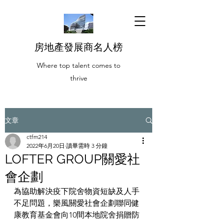
房地產發展商名人榜
Where top talent comes to
thrive
文章
ctfm214
2022年6月20日
讀畢需時 3 分鐘
LOFTER GROUP關愛社
會企劃
為協助解決疫下院舍物資短缺及人手
不足問題，樂風關愛社會企劃聯同健
康教育基金會向10間本地院舍捐贈防