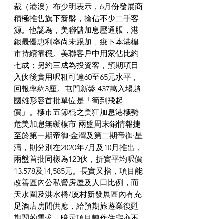
裁（港澳）布少明表示，6月份發展商
積極推售旗下新盤，搶佔不少二手客
源。他認為，美聯儲加息壓通脹，港
銀最優惠利率尚未跟加，疫下本港樓
市持續靠穩。美聯客戶中用家佔比約
七成；另約三成為投資客，預期項目
入伙後實用呎租可達60至65元水平，
回報率約3厘。屯門新盤 437萬入場趙
國雄形容首批單位是「筍到飛起
價」。樓市五節棍之美狂加息港樓勢
危美加息無礙樓市 兩盤周末銷情報捷
至於第一期帝御·金灣及第二期帝御·星
濤，則分別在2020年7月及10月推出，
兩盤首批同樣為123伙，折實平均呎價
13,578及14,585元。長實又指，項目能
改善區內公私營房屋及人口比例，而
天水圍及洪水橋/厦村新發展區內有充
足酒店房間供應，給預期旅遊業復甦
期間的需求，暗示項目轉作住宅亦不