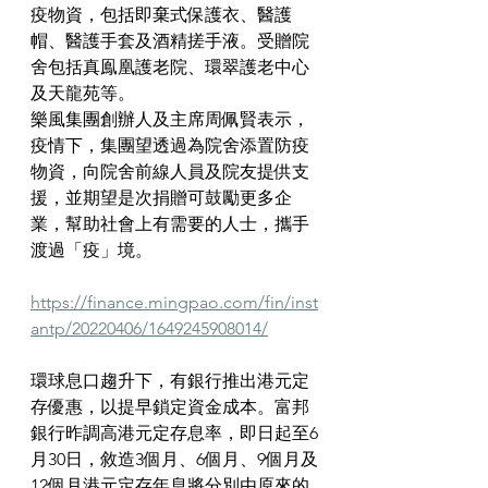
疫物資，包括即棄式保護衣、醫護
帽、醫護手套及酒精搓手液。受贈院
舍包括真鳯凰護老院、環翠護老中心
及天龍苑等。
樂風集團創辦人及主席周佩賢表示，
疫情下，集團望透過為院舍添置防疫
物資，向院舍前線人員及院友提供支
援，並期望是次捐贈可鼓勵更多企
業，幫助社會上有需要的人士，攜手
渡過「疫」境。
https://finance.mingpao.com/fin/inst
antp/20220406/1649245908014/
環球息口趨升下，有銀行推出港元定
存優惠，以提早鎖定資金成本。富邦
銀行昨調高港元定存息率，即日起至6
月30日，敘造3個月、6個月、9個月及
12個月港元定存年息將分別由原來的