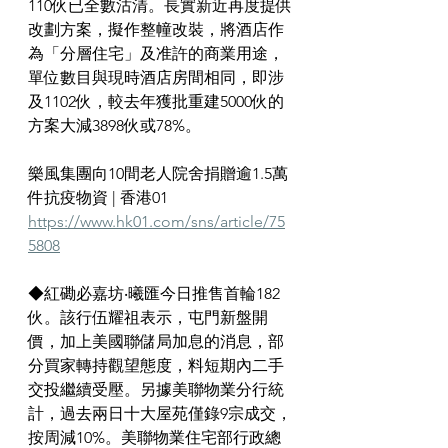
110伙已全數沽清。長實新近再度提供
改劃方案，擬作整幢改裝，將酒店作
為「分層住宅」及准許的商業用途，
單位數目與現時酒店房間相同，即涉
及1102伙，較去年獲批重建5000伙的
方案大減3898伙或78%。
樂風集團向10間老人院舍捐贈逾1.5萬
件抗疫物資 | 香港01 
https://www.hk01.com/sns/article/75
5808
◆紅磡必嘉坊‧曦匯今日推售首輪182
伙。該行伍耀祖表示，屯門新盤開
價，加上美國聯儲局加息的消息，部
分買家轉持觀望態度，料短期內二手
交投繼續受壓。另據美聯物業分行統
計，過去兩日十大屋苑僅錄9宗成交，
按周減10%。美聯物業住宅部行政總